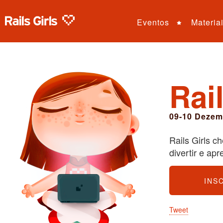
Eventos
Materia
Rai
09-10 Dezem
Rails Girls 
divertir e ap
INS
Tweet