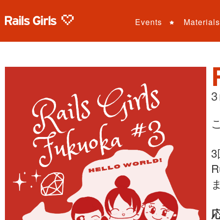
Events
Materials
3
3
R