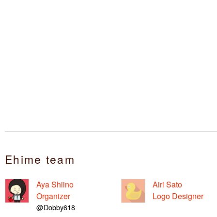
Ehime team
Aya Shiino
Airi Sato
Organizer
Logo Designer
@Dobby618