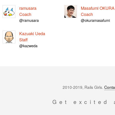
ramusara
Masafumi OKURA
Coach
Coach
@ramusara
@okuramasafumi
Kazuaki Ueda
Staff
@kazweda
2010-2019, Rails Girls.
Conta
Get excited